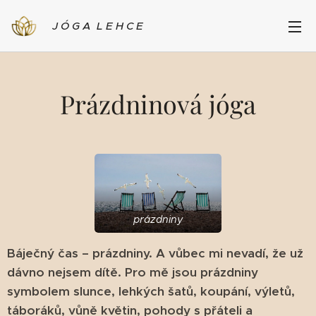
J Ó G A L E H C E
Prázdninová jóga
prázdniny
Báječný čas – prázdniny. A vůbec mi nevadí, že už
dávno nejsem dítě. Pro mě jsou prázdniny
symbolem slunce, lehkých šatů, koupání, výletů,
táboráků, vůně květin, pohody s přáteli a