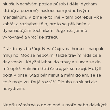
hlubší. Nechávám pozice působit déle, dýchám
klidněji a pozorněji naslouchám jednotlivým
meridiánům. V zimě je to jiné – tam potřebuji více
zahřát a rozhýbat tělo, proto se přikláním k
dynamičtějším technikám. Jóga nás jemně
vyrovnává a vrací ke středu.
Prázdniny zbožňuji. Nestěžuji si na horko – naopak,
miluji ho. Moc se nepotím, takže trávím ráda celé
dny venku. Když si lehnu do trávy a slunce se do
mě opírá, vnímám třetí čakru, jak se nabíjí. Motýlí
pocit v břiše. Stačí pár minut a mám dojem, že se
celé moje vnitřní já rozzáří. Dlouho na slunci ale
nevydržím.
Nepíšu záměrně o dovolené u moře nebo dalekých