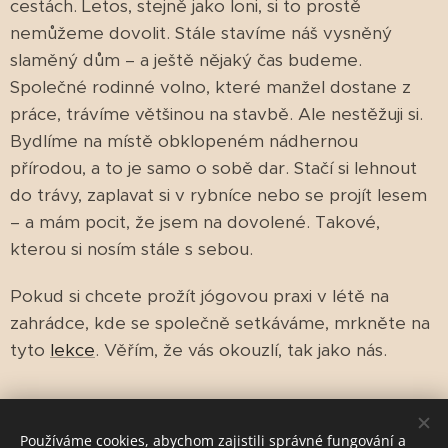
cestách. Letos, stejně jako loni, si to prostě
nemůžeme dovolit. Stále stavíme náš vysněný
slaměný dům – a ještě nějaký čas budeme.
Společné rodinné volno, které manžel dostane z
práce, trávíme většinou na stavbě. Ale nestěžuji si.
Bydlíme na místě obklopeném nádhernou
přírodou, a to je samo o sobě dar. Stačí si lehnout
do trávy, zaplavat si v rybníce nebo se projít lesem
– a mám pocit, že jsem na dovolené. Takové,
kterou si nosím stále s sebou.
Pokud si chcete prožít jógovou praxi v létě na
zahrádce, kde se společně setkáváme, mrkněte na
tyto
lekce
. Věřím, že vás okouzlí, tak jako nás.
Share
Používáme cookies, abychom zajistili správné fungování a