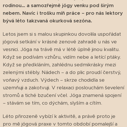
rodinou… a samozřejmě jógy venku pod širým
nebem. Navíc i trošku míň práce – pro nás lektory
bývá léto takzvaná okurková sezóna.
Letos jsem si s malou skupinkou dovolila uspořádat
jógová setkání v krásné zenové zahradě u nás ve
vesnici. Jóga na trávě má v létě úplně jinou kvalitu.
Když se podívám vzhůru, vidím nebe a letící ptáky.
Když se předkláním, zahlédnu sedmikrásky mezi
zelenými stébly. Nádech – a do plic proudí čerstvý,
voňavý vzduch. Výdech – skrze chodidla se
uzemňuji a zakotvuji. V relaxaci poslouchám ševelení
stromů a tiché bzučení včel. Jóga znamená spojení
– stávám se tím, co dýchám, slyším a cítím.
Léto přirozeně vybízí k aktivitě, a právě proto je
pro mě jógová praxe v tomto období pomalejší a