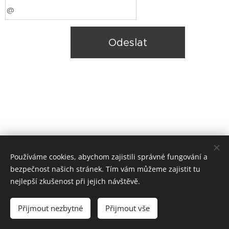
Odeslat
Používáme cookies, abychom zajistili správné fungování a
bezpečnost našich stránek. Tím vám můžeme zajistit tu
nejlepší zkušenost při jejich návštěvě.
© Daniela Žáková – jogalehce.cz
Přijmout nezbytné
Přijmout vše
Návrat k sobě
Cookies